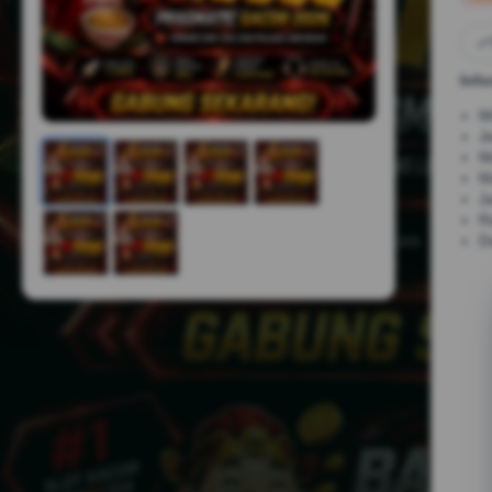
Info
M
J
M
M
J
R
D