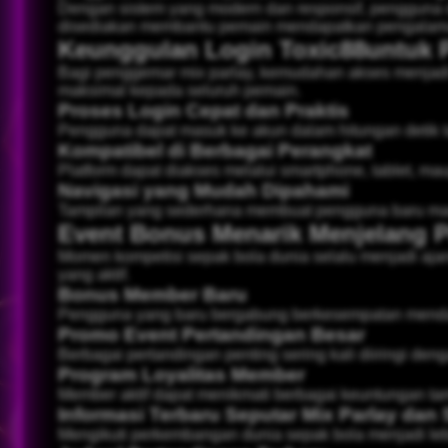
Dengan sistem yang modern dan responsif, pengguna da
disediakan membantu pemain mendapatkan pengalaman
Keunggulan Login Toxic88untuk 
Bagi penggemar mix parlay, kemudahan akses menjadi 
maksimal kepada seluruh pemain.
Proses Login Cepat dan Praktis
Pengguna dapat masuk ke akun dalam hitungan detik t
Kompatibel di Berbagai Perangkat
Platform dapat diakses melalui smartphone, tablet, m
Navigasi yang Mudah Dipahami
Tampilan yang sederhana membuat pengguna baru mau
Event Bonus Menarik Menjelang P
Momen kompetisi sepak bola dunia selalu menjadi aja
yang aktif.
Bonus Member Baru
Pengguna yang baru bergabung berkesempatan menda
Promo Event Pertandingan Besar
Berbagai pertandingan penting sering kali diiringi d
Program Loyalitas Member
Member aktif dapat menikmati berbagai keuntungan tam
Informasi Terbaru Seputar Mix Parlay dan
Mengikuti perkembangan dunia sepak bola menjadi lebi