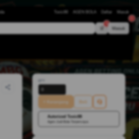
nda
Toxic88
AGEN BOLA
Daftar
Masuk
0
0
🛒
Masuk
an Panduan Terbaik Siap Membawa Kemenangan Untuk Anda
QTY
+ Keranjang
Beli
Autorized Toxic88
💳
Agen Judi Bola Terpercaya