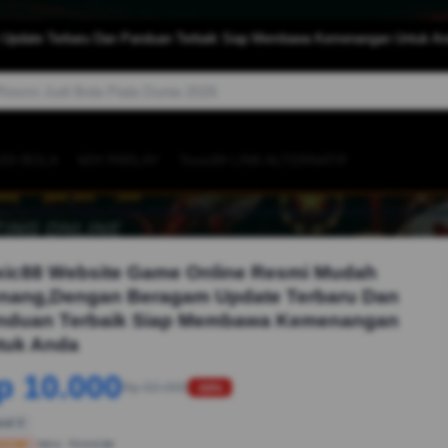
Update Terbaru Dan Panduan Terbaik Siap Membawa Kemenangan Untuk A
UDI BOLA
MIX PARLAY
Toxic88 LINK ALTERNATIF
ebsite Game Online Resmi Mudah Menang,Dengan Beragam Update Terbaru D
xic88 Website Game Online Resmi Mudah
nang,Dengan Beragam Update Terbaru Dan
nduan Terbaik Siap Membawa Kemenangan
tuk Anda
p 10.000
Rp 50.000
-88%
ual 2
XIC88
SKU:
TOXIC88