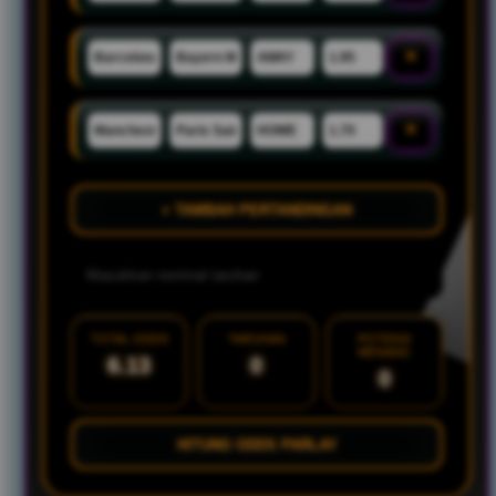
×
×
+ TAMBAH PERTANDINGAN
TOTAL ODDS
TARUHAN
POTENSI
MENANG
6.13
0
0
HITUNG ODDS PARLAY