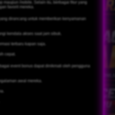
maupun mobile. Selain itu, berbagai fitur yang
n favorit mereka.
n yang dirancang untuk memberikan kenyamanan
gi kendala akses saat jam sibuk.
rmasi terbaru kapan saja.
h cepat.
bagai event bonus dapat dinikmati oleh pengguna
ngalaman awal mereka.
na.